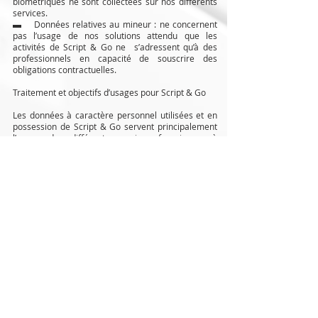
biométriques ne sont collectées sur nos différents
services.
▬ Données relatives au mineur : ne concernent
pas l’usage de nos solutions attendu que les
activités de Script & Go ne s’adressent qu’à des
professionnels en capacité de souscrire des
obligations contractuelles.
Traitement et objectifs d’usages pour Script & Go
Les données à caractère personnel utilisées et en
possession de Script & Go servent principalement
l’usage des différents services fournis ou à
l’exercice de ses obligations d’assistance technique,
fonctionnelle et contractuelle. Script & Go ne
communique pas ni ne vend, ne loue ou ne met à
disposition de tiers les informations personnelles
de l’utilisateur. Si cela est requis par la loi,Script &
Go se réserve le droit de divulguer et transmettre
des informations lorsque cette divulgation est
nécessaire à se conformer à une procédure
judiciaire, une injonction ou un processus légal.
Tous les traitements, que nous mettons en œuvre,
nécessitent une collecte des données appropriée et
justifiée. Aussi, nous veillons à ne collecter et
n’exploiter que des données adéquates,
pertinentes, limitées et nécessaires au regard des
finalités pour lesquelles elles sont traitées.