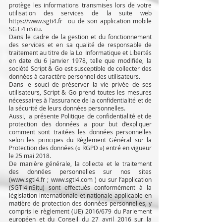
protège les informations transmises lors de votre
utilisation des services de la suite web
https://www.sgti4.fr
ou de son application mobile
SGTi4inSitu.
Dans le cadre de la gestion et du fonctionnement
des services et en sa qualité de responsable de
traitement au titre de la Loi Informatique et Libertés
en date du 6 janvier 1978, telle que modifiée, la
société Script & Go est susceptible de collecter des
données à caractère personnel des utilisateurs.
Dans le souci de préserver la vie privée de ses
utilisateurs, Script & Go prend toutes les mesures
nécessaires à l’assurance de la confidentialité et de
la sécurité de leurs données personnelles.
Aussi, la présente Politique de confidentialité et de
protection des données a pour but d’expliquer
comment sont traitées les données personnelles
selon les principes du Règlement Général sur la
Protection des données (« RGPD ») entré en vigueur
le 25 mai 2018.
De manière générale, la collecte et le traitement
des données personnelles sur nos sites
(
www.sgti4.fr
;
www.sgti4.com
) ou sur l’application
(SGTi4inSitu) sont effectués conformément à la
législation internationale et nationale applicable en
matière de protection des données personnelles, y
compris le règlement (UE) 2016/679 du Parlement
européen et du Conseil du 27 avril 2016 sur la